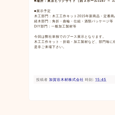
■場所：東京ビックサイト（西３ホール3167 ～ 31
■展示予定
木工部門：木工工作キット2015年新商品・定番商
経木部門：角折・曲輪・仕組・酒類パッケージ等
DIY部門：一般加工製材等
今回は弊社単独でのブース展示となります。
木工工作キット・折箱・加工製材など、部門毎に
是非ご来場下さい。
投稿者
加賀谷木材株式会社
時刻:
15:45