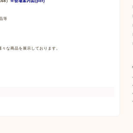
68）
※会場案内図(pdf)
品等
様々な商品を展示しております。