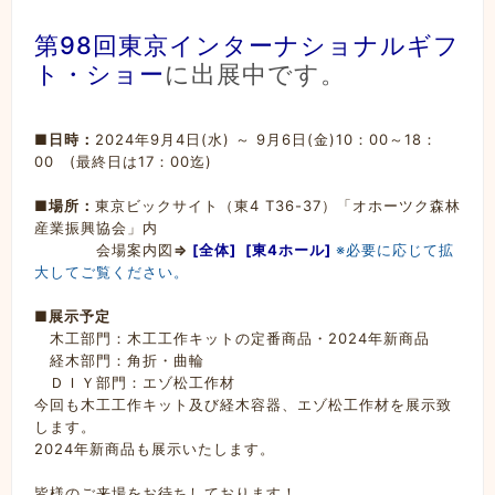
第98回東京インターナショナルギフ
ト・ショー
に出展中です。
■日時：
2024年9月4日(水) ～ 9月6日(金)10：00～18：
00 (最終日は17：00迄)
■場所：
東京ビックサイト（東4 T36-37）「オホーツク森林
産業振興協会」内
会場案内図
⇒
[全体]
[東4ホール]
※必要に応じて拡
大してご覧ください。
■
展示予定
木工部門：木工工作キットの定番商品・2024年新商品
経木部門：角折・曲輪
ＤＩＹ部門：エゾ松工作材
今回も木工工作キット及び経木容器、エゾ松工作材を展示致
します。
2024年新商品も展示いたします。
皆様のご来場をお待ちしております！