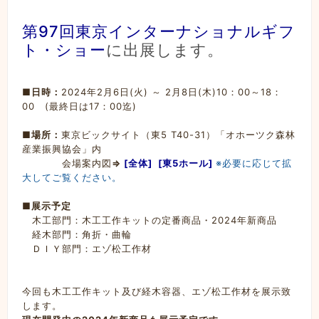
第97回東京インターナショナルギフ
ト・ショー
に出展します。
■日時：
2024年2月6日(火) ～ 2月8日(木)10：00～18：
00 (最終日は17：00迄)
■場所：
東京ビックサイト（東5 T40-31）「オホーツク森林
産業振興協会」内
会場案内図
⇒
[全体]
[東5ホール]
※必要に応じて拡
大してご覧ください。
■
展示予定
木工部門：木工工作キットの定番商品・2024年新商品
経木部門：角折・曲輪
ＤＩＹ部門：エゾ松工作材
今回も木工工作キット及び経木容器、エゾ松工作材を展示致
します。