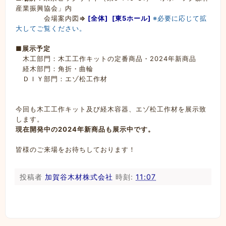
産業振興協会」内
会場案内図
⇒
[全体]
[東5ホール]
※必要に応じて拡
大してご覧ください。
■
展示予定
木工部門：木工工作キットの定番商品・2024年新商品
経木部門：角折・曲輪
ＤＩＹ部門：エゾ松工作材
今回も木工工作キット及び経木容器、エゾ松工作材を展示致
します。
現在開発中の2024年新商品も展示中です。
皆様のご来場をお待ちしております！
投稿者
加賀谷木材株式会社
時刻:
11:07