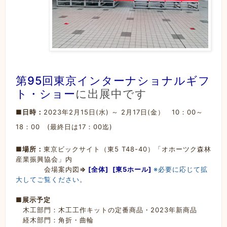
第95回東京インターナショナルギフ
ト・ショー
に出展中です
■日時：
2023年2月15日(水) ～ 2月17日(金） 10：00～
18：00 (最終日は17：00迄)
■場所：
東京ビックサイト（東5 T48-40）「オホーツク森林
産業振興協会」内
会場案内図
⇒
[全体]
[東5ホール]
※必要に応じて拡
大してご覧ください。
■
展示予定
木工部門：木工工作キットの定番商品・2023年新商品
経木部門：角折・曲輪